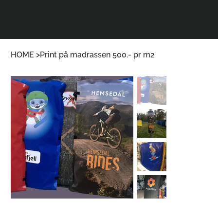
HOME
>
Print på madrassen 500.- pr m2