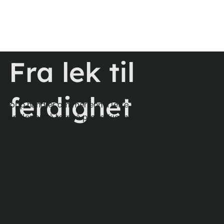
Fra lek til
ferdighet
Hopp handler om mer enn å lette fra bakken – det
handler om å tørre å prøve, kjenne på spenningen og
oppleve ekte mestring.
Gjennom trygg lek får barna utvikle balanse, rytme og
mot til å utfordre seg selv.
Små hopp i dag skaper store opplevelser i morgen.
Fun2Skills gjør det enkelt å gjøre aktivitet gøy – og
trening motiverende.