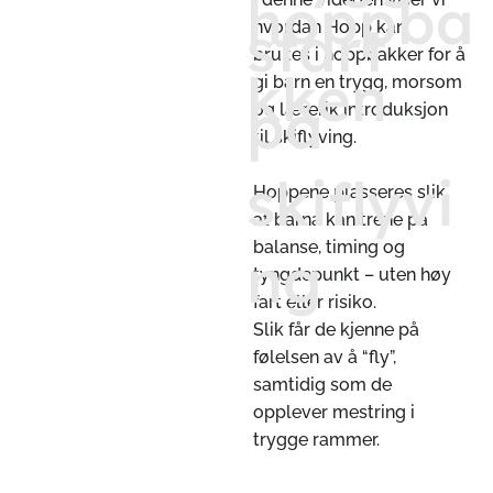
hoppba
start
hvordan Hopp kan
brukes i hoppbakker for å
kken
gi barn en trygg, morsom
på
og lærerik introduksjon
til skiflyving.
skiflyvi
Hoppene plasseres slik
at barna kan trene på
balanse, timing og
ng
tyngdepunkt – uten høy
fart eller risiko.
Slik får de kjenne på
følelsen av å “fly”,
samtidig som de
opplever mestring i
trygge rammer.