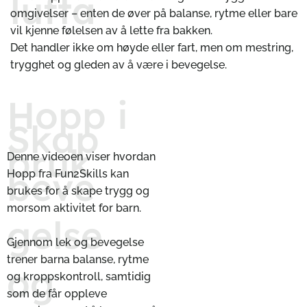
lufta
omgivelser – enten de øver på balanse, rytme eller bare
vil kjenne følelsen av å lette fra bakken.
Det handler ikke om høyde eller fart, men om mestring,
trygghet og gleden av å være i bevegelse.
Hopp i
Skap
bruk
Denne videoen viser hvordan
beve
Hopp fra Fun2Skills kan
brukes for å skape trygg og
morsom aktivitet for barn.
gelse
Gjennom lek og bevegelse
trener barna balanse, rytme
og
og kroppskontroll, samtidig
som de får oppleve