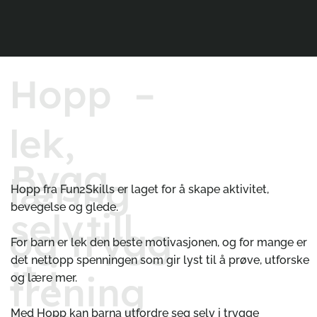
Hopp –
lek,
Bygg
læring
Hopp fra Fun2Skills er laget for å skape aktivitet,
bevegelse og glede.
selvtill
og trygg
For barn er lek den beste motivasjonen, og for mange er
det nettopp spenningen som gir lyst til å prøve, utforske
it i
trening
og lære mer.
Med Hopp kan barna utfordre seg selv i trygge