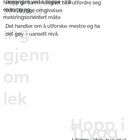
spenningen ved å hoppe – på
Hopp gir barn mulighet til å utfordre seg
mestr
en trygg og
selv i trygge omgivelser.
mestringsorientert måte.
ing
Det handler om å utforske, mestre og ha
det gøy – uansett nivå.
gjenn
om
lek
Hopp i
Trygg
I denne videoen viser vi