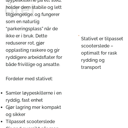
løypeskillerne på ett sted,
året
holder dem stabile og lett
tilgjengelige, og fungerer
som en naturlig
“parkeringsplass” når de
ikke er i bruk. Dette
Stativet er tilpasset
reduserer rot, gjør
scooter­slede –
opplasting raskere og gir
optimalt for rask
ryddigere arbeidsflater for
rydding og
både frivillige og ansatte.
transport
Fordeler med stativet:
Samler løypeskillerne i en
ryddig, fast enhet
Gjør lagring mer kompakt
og sikker
Tilpasset scooterslede