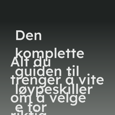
Den
komplette
Alt du
guiden til
trenger å vite
løypeskiller
om å velge
e for