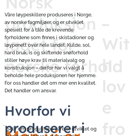
Norsk
Våre løypeskillere produseres i Norge,
produksjon –
av norske fagmiljøer, og er utviklet
spesielt for å tåle de krevende
Wit
forholdene som finnes i skistadioner og
laget for
løypenett over hele landet. Kulde, sol,
hard bruk, is og skiftende snøforhold
h
norske forhold
stiller høye krav til materialvalg og
konstruksjon – derfor har vi valgt å
beholde hele produksjonen her hjemme.
lov
For oss handler det om mer enn kvalitet.
Det handler om ansvar.
e
Hvorfor vi
fro
produserer i
Selv om produktene våre er utviklet og