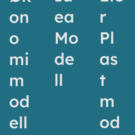
r
ea
on
Pl
Mo
o
as
de
mi
t
ll
m
m
od
od
ell