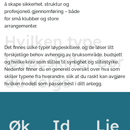
å skape sikkerhet, struktur og
profesjonell gjennomføring – både
for små klubber og store
arrangementer.
Hvilken type
Det finnes ulike typer løypeskillere, og de løser litt
løypeskiller bør
forskjellige behov avhengig av bruksområde, budsjett
og hvilke krav som stilles til synlighet og slitestyrke.
Nedenfor finner du en generell oversikt over hva som
du velge
skiller typene fra hverandre, slik at du raskt kan avgjøre
hvilken modell som passer best i ditt anlegg.
Lie
Id
Øk