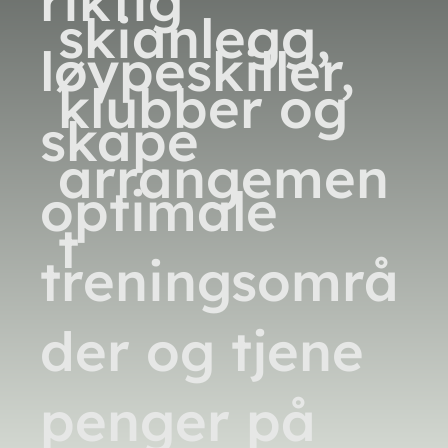
riktig
skianlegg,
løypeskiller,
klubber og
skape
arrangemen
optimale
t
treningsområ
der og tjene
penger på