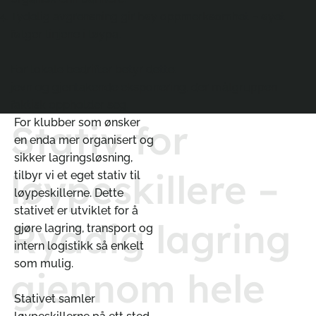
Tydelig avgrensning gir høy oppmerksomhet – øyet
følger linjene i løypa.
For lokale bedrifter betyr dette:
jevn og gjentakende eksponering, der målgruppen
faktisk oppholder seg.
For klubber som ønsker
Stativ for
en enda mer organisert og
sikker lagringsløsning,
løypeskillere –
tilbyr vi et eget stativ til
løypeskillerne. Dette
stativet er utviklet for å
Ryddig lagring
gjøre lagring, transport og
intern logistikk så enkelt
som mulig.
gjennom hele
Stativet samler