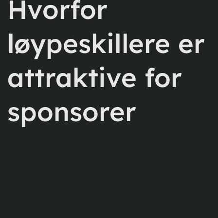
Hvorfor
være til stede der folk faktisk er:
foreldre, publikum og utøvere i alle
aldre.
løypeskillere er
attraktive for
sponsorer
De står synlig i hele sesongen – ikke bare under renn.
Publikum passerer dem ofte – både under trening og
arrangementer.
Logoene blir naturlig en del av løypa – langt mer
organisk enn bannere.