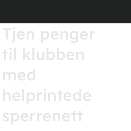
Tjen penger
til klubben
med
helprintede
sperrenett