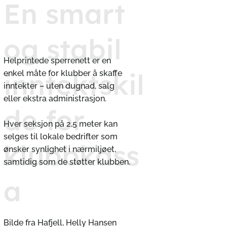
En smart
og stabil
Helprintede sperrenett er en
inntektskil
enkel måte for klubber å skaffe
inntekter – uten dugnad, salg
eller ekstra administrasjon.
de for
Hver seksjon på 2,5 meter kan
selges til lokale bedrifter som
klubbkass
ønsker synlighet i nærmiljøet,
samtidig som de støtter klubben.
a
Bilde fra Hafjell, Helly Hansen