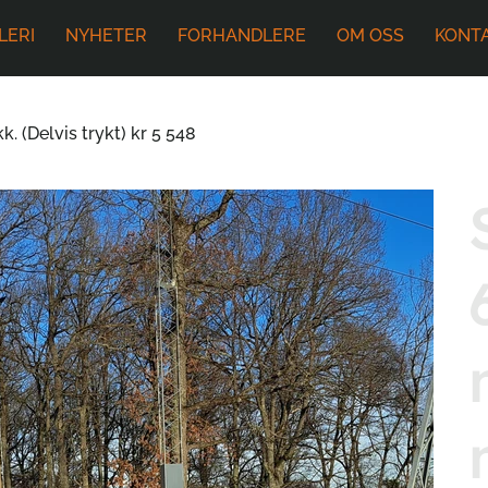
LERI
NYHETER
FORHANDLERE
OM OSS
KONT
. (Delvis trykt) kr 5 548