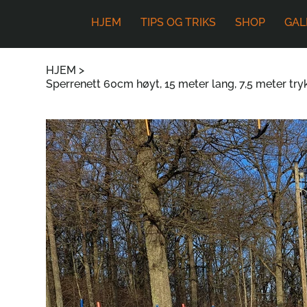
HJEM
TIPS OG TRIKS
SHOP
GAL
HJEM
>
Sperrenett 60cm høyt, 15 meter lang, 7,5 meter trykk