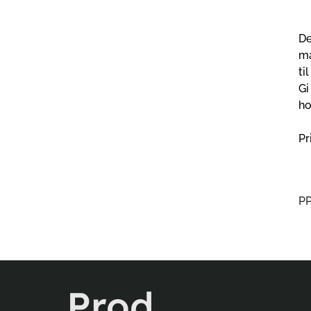
De
ma
ti
Gi
ho
Pr
P
Prod