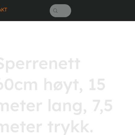
AKT
Sperrenett
60cm høyt, 15
meter lang, 7,5
meter trykk.