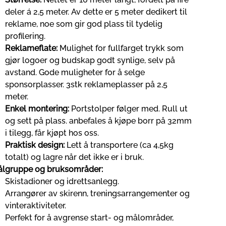
deler á 2,5 meter. Av dette er 5 meter dedikert til
reklame, noe som gir god plass til tydelig
profilering.
Reklameflate:
Mulighet for fullfarget trykk som
gjør logoer og budskap godt synlige, selv på
avstand. Gode muligheter for å selge
sponsorplasser. 3stk reklameplasser på 2,5
meter.
Enkel montering:
Portstolper følger med. Rull ut
og sett på plass. anbefales å kjøpe borr på 32mm
i tilegg, får kjøpt hos oss.
Praktisk design:
Lett å transportere (ca 4,5kg
totalt) og lagre når det ikke er i bruk.
lgruppe og bruksområder:
Skistadioner og idrettsanlegg.
Arrangører av skirenn, treningsarrangementer og
vinteraktiviteter.
Perfekt for å avgrense start- og målområder,