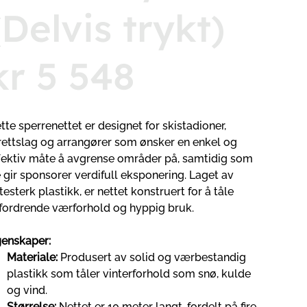
(Delvis trykt)
kr 5 548
tte sperrenettet er designet for skistadioner,
rettslag og arrangører som ønsker en enkel og
fektiv måte å avgrense områder på, samtidig som
 gir sponsorer verdifull eksponering. Laget av
itesterk plastikk, er nettet konstruert for å tåle
fordrende værforhold og hyppig bruk.
enskaper:
Materiale:
Produsert av solid og værbestandig
plastikk som tåler vinterforhold som snø, kulde
og vind.
Størrelse:
Nettet er 10 meter langt, fordelt på fire