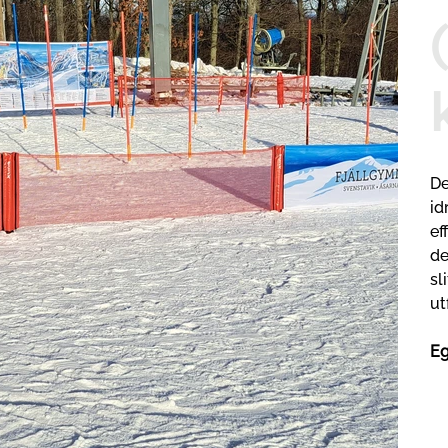
De
id
ef
de
sl
ut
Eg