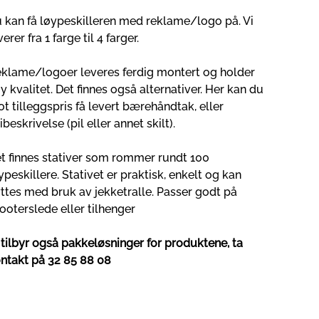
 kan få løypeskilleren med reklame/logo på. Vi
verer fra 1 farge til 4 farger.
klame/logoer leveres ferdig montert og holder
y kvalitet. Det finnes også alternativer. Her kan du
t tilleggspris få levert bærehåndtak, eller
ibeskrivelse (pil eller annet skilt).
t finnes stativer som rommer rundt 100
ypeskillere. Stativet er praktisk, enkelt og kan
yttes med bruk av jekketralle. Passer godt på
ooterslede eller tilhenger
 tilbyr også pakkeløsninger for produktene, ta
ntakt på 32 85 88 08