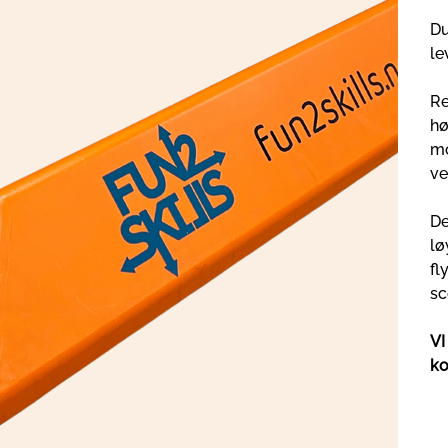
Du
le
Re
hø
mo
ve
De
lø
fl
sc
VI
ko