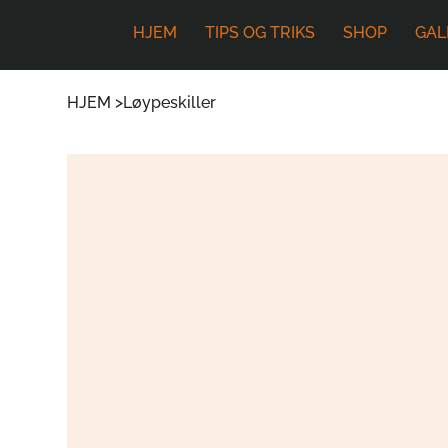
HJEM
TIPS OG TRIKS
SHOP
GAL
HJEM
>
Løypeskiller