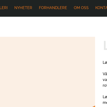
LERI
NYHETER
FORHANDLERE
OM OSS
KONT
Lø
Vå
va
ro
Lø
me