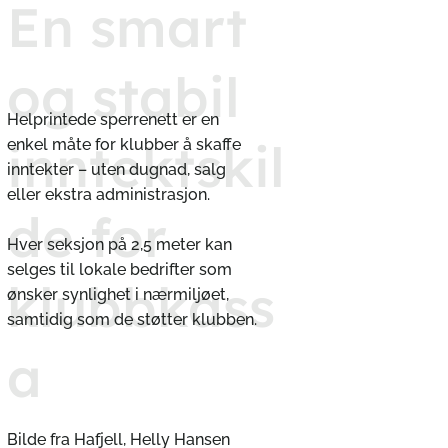
En smart
og stabil
Helprintede sperrenett er en
inntektskil
enkel måte for klubber å skaffe
inntekter – uten dugnad, salg
eller ekstra administrasjon.
de for
Hver seksjon på 2,5 meter kan
selges til lokale bedrifter som
klubbkass
ønsker synlighet i nærmiljøet,
samtidig som de støtter klubben.
a
Bilde fra Hafjell, Helly Hansen