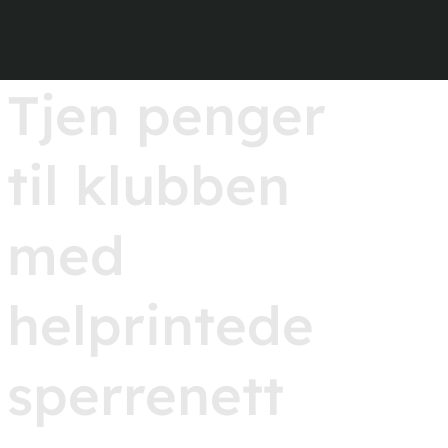
Tjen penger
til klubben
med
helprintede
sperrenett